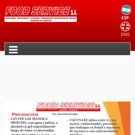
ESP
ENG